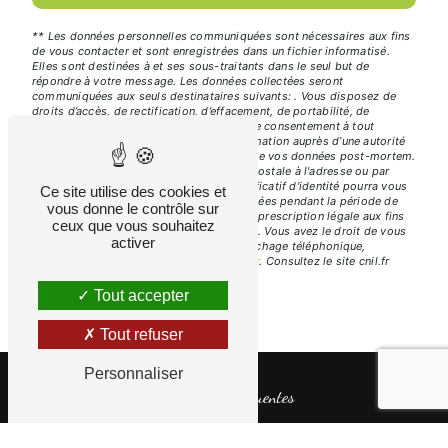
** Les données personnelles communiquées sont nécessaires aux fins
de vous contacter et sont enregistrées dans un fichier informatisé.
Elles sont destinées à et ses sous-traitants dans le seul but de
répondre à votre message. Les données collectées seront
communiquées aux seuls destinataires suivants: . Vous disposez de
droits d’accès, de rectification, d’effacement, de portabilité, de
limitation, d’opposition, de retrait de votre consentement à tout
moment et du droit d’introduire une réclamation auprès d’une autorité
de contrôle, ainsi que d’organiser le sort de vos données post-mortem.
Vous pouvez exercer ces droits par voie postale à l'adresse ou par
courrier électronique à l'adresse . Un justificatif d'identité pourra vous
Ce site utilise des cookies et
être demandé. Nous conservons vos données pendant la période de
vous donne le contrôle sur
prise de contact puis pendant la durée de prescription légale aux fins
ceux que vous souhaitez
probatoires et de gestion des contentieux. Vous avez le droit de vous
activer
inscrire sur la liste d'opposition au démarchage téléphonique,
disponible à cette adresse:
Bloctel.gouv.fr
. Consultez le site cnil.fr
pour plus d’informations sur vos droits.
Tout accepter
Tout refuser
Personnaliser
Recherches fréquentes
©
Vistalid
- 2026 - Tous droits réservés -